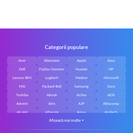
Categorii populare
Acer
Alienware
Apple
Asus
Dell
Fujitsu-Siemens
Huawei
HP
Lenovo IBM
Logitech
Medion
Microsoft
MSI
Packard Bell
Samsung
Sony
Toshiba
Abook
Activa
ADX
Advent
Airis
AJP
Albacomp
Alcatel
Alfanote
Amax
Amitech
Afișează mai multe
⏷
AOpen
Archos
Aristo
Arteck
Averatec
Bacoc
Belinea
Belkin