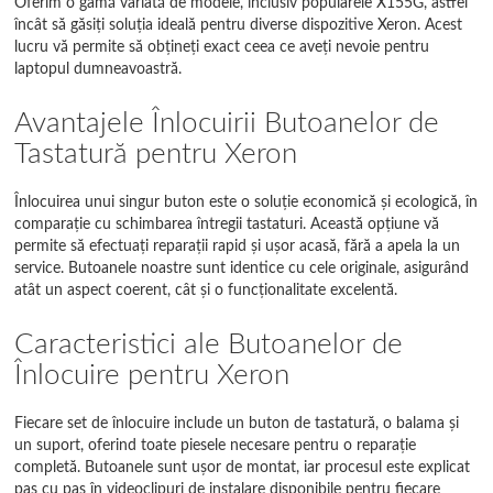
Oferim o gamă variată de modele, inclusiv popularele X155G, astfel
încât să găsiți soluția ideală pentru diverse dispozitive Xeron. Acest
lucru vă permite să obțineți exact ceea ce aveți nevoie pentru
laptopul dumneavoastră.
Avantajele Înlocuirii Butoanelor de
Tastatură pentru Xeron
Înlocuirea unui singur buton este o soluție economică și ecologică, în
comparație cu schimbarea întregii tastaturi. Această opțiune vă
permite să efectuați reparații rapid și ușor acasă, fără a apela la un
service. Butoanele noastre sunt identice cu cele originale, asigurând
atât un aspect coerent, cât și o funcționalitate excelentă.
Caracteristici ale Butoanelor de
Înlocuire pentru Xeron
Fiecare set de înlocuire include un buton de tastatură, o balama și
un suport, oferind toate piesele necesare pentru o reparație
completă. Butoanele sunt ușor de montat, iar procesul este explicat
pas cu pas în videoclipuri de instalare disponibile pentru fiecare