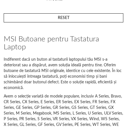
FX Series
RESET
GE Series
GF Series
MSI Butoane pentru Tastatura
Laptop
GL Series
GP Series
Indiferent dacă un buton al tastaturii laptopului tău MSI s-a
deteriorat sau a dispărut, avem soluția ideală pentru tine. Oferim
GR Series
butoane de tastatură MSI originale, identice cu cele existente. În loc
să înlocuiești întreaga tastatură, poți economisi timp și bani
GS Series
schimbând doar butonul defect. Este o soluție rapidă, eficientă și
economică.
GT Series
Avem o selecție variată de modele populare, inclusiv A Series, Bravo,
CR Series, CX Series, E Series, ER Series, EX Series, FR Series, FX
GV Series
Series, GE Series, GP Series, GR Series, GS Series, GT Series, GX
Series, M Series, Megabook, MS Series, L Series, U Series, ULV Series,
GX Series
P Series, PR Series, S Series, VR Series, VX Series, Wind, WS Series,
X Series, GL Series, GF Series, GV Series, PE Series, WT Series, WE