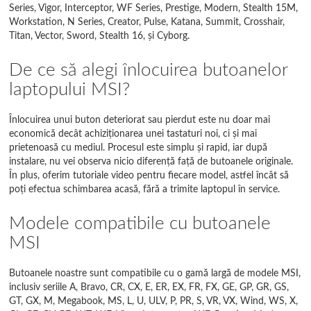
Interceptor
Series, Vigor, Interceptor, WF Series, Prestige, Modern, Stealth 15M,
Workstation, N Series, Creator, Pulse, Katana, Summit, Crosshair,
Katana
Titan, Vector, Sword, Stealth 16, și Cyborg.
L Series
De ce să alegi înlocuirea butoanelor
laptopului MSI?
M Series
Megabook
Înlocuirea unui buton deteriorat sau pierdut este nu doar mai
economică decât achiziționarea unei tastaturi noi, ci și mai
Modern
prietenoasă cu mediul. Procesul este simplu și rapid, iar după
instalare, nu vei observa nicio diferență față de butoanele originale.
MS Series
În plus, oferim tutoriale video pentru fiecare model, astfel încât să
poți efectua schimbarea acasă, fără a trimite laptopul în service.
MSI
Modele compatibile cu butoanele
N Series
MSI
P Series
Butoanele noastre sunt compatibile cu o gamă largă de modele MSI,
PE Series
inclusiv seriile A, Bravo, CR, CX, E, ER, EX, FR, FX, GE, GP, GR, GS,
GT, GX, M, Megabook, MS, L, U, ULV, P, PR, S, VR, VX, Wind, WS, X,