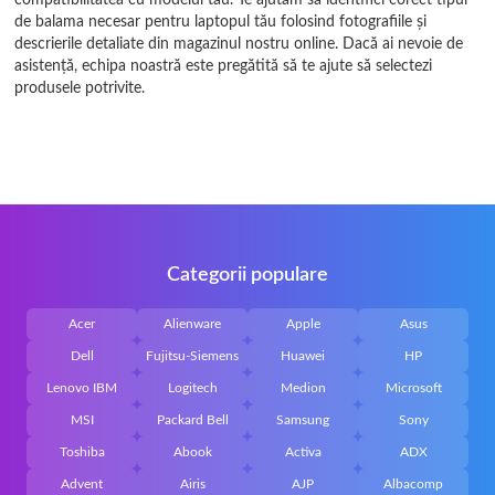
compatibilitatea cu modelul tău. Te ajutăm să identifici corect tipul
Thin
de balama necesar pentru laptopul tău folosind fotografiile și
descrierile detaliate din magazinul nostru online. Dacă ai nevoie de
Titan
asistență, echipa noastră este pregătită să te ajute să selectezi
produsele potrivite.
U Series
ULV Series
Vector
Vigor
Categorii populare
VR Series
VX Series
Acer
Alienware
Apple
Asus
Dell
Fujitsu-Siemens
Huawei
HP
WE Series
Lenovo IBM
Logitech
Medion
Microsoft
WF Series
MSI
Packard Bell
Samsung
Sony
Toshiba
Abook
Activa
ADX
Wind
Advent
Airis
AJP
Albacomp