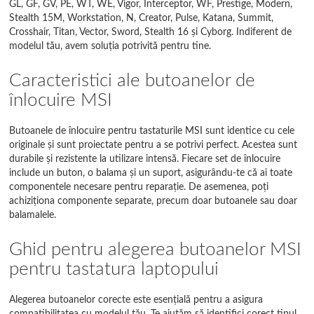
PR Series
GL, GF, GV, PE, WT, WE, Vigor, Interceptor, WF, Prestige, Modern,
Stealth 15M, Workstation, N, Creator, Pulse, Katana, Summit,
Prestige
Crosshair, Titan, Vector, Sword, Stealth 16 și Cyborg. Indiferent de
modelul tău, avem soluția potrivită pentru tine.
Pulse
Caracteristici ale butoanelor de
Raider
înlocuire MSI
S Series
Butoanele de înlocuire pentru tastaturile MSI sunt identice cu cele
originale și sunt proiectate pentru a se potrivi perfect. Acestea sunt
Stealth
durabile și rezistente la utilizare intensă. Fiecare set de înlocuire
include un buton, o balama și un suport, asigurându-te că ai toate
Stealth 15M
componentele necesare pentru reparație. De asemenea, poți
achiziționa componente separate, precum doar butoanele sau doar
Stealth 16
balamalele.
Steelseries
Ghid pentru alegerea butoanelor MSI
Summit
pentru tastatura laptopului
Sword
Alegerea butoanelor corecte este esențială pentru a asigura