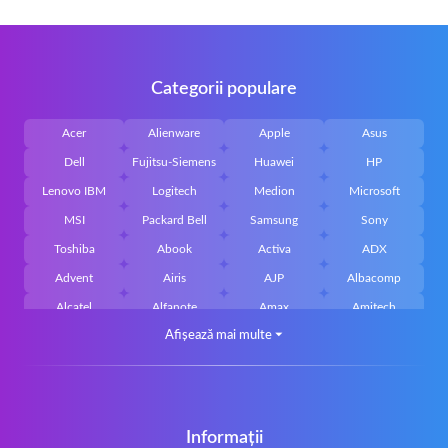
Categorii populare
Acer
Alienware
Apple
Asus
Dell
Fujitsu-Siemens
Huawei
HP
Lenovo IBM
Logitech
Medion
Microsoft
MSI
Packard Bell
Samsung
Sony
Toshiba
Abook
Activa
ADX
Advent
Airis
AJP
Albacomp
Alcatel
Alfanote
Amax
Amitech
Afișează mai multe
⏷
AOpen
Archos
Aristo
Arteck
Averatec
Bacoc
Belinea
Belkin
Benq
Bluedisk
Bluestork
Bullmann
Callifornia Acces
Chembook
Cherry
Chiligreen
Informații