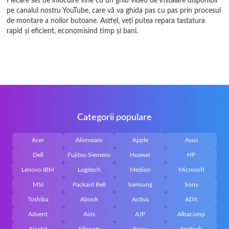
Fiecare set de înlocuire vine cu un ghid video de instalare disponibil
pe canalul nostru YouTube, care vă va ghida pas cu pas prin procesul
de montare a noilor butoane. Astfel, veți putea repara tastatura
rapid și eficient, economisind timp și bani.
Categorii populare
Acer
Alienware
Apple
Asus
Dell
Fujitsu-Siemens
Huawei
HP
Lenovo IBM
Logitech
Medion
Microsoft
MSI
Packard Bell
Samsung
Sony
Toshiba
Abook
Activa
ADX
Advent
Airis
AJP
Albacomp