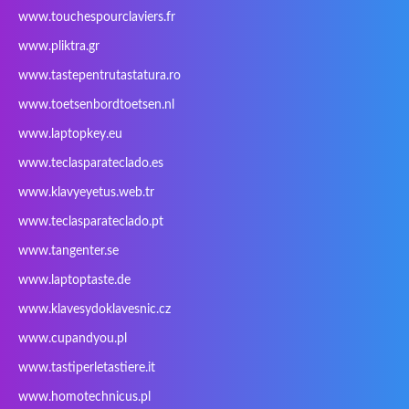
www.touchespourclaviers.fr
Laser
LEICKE
LG
Lifetec
www.pliktra.gr
Lion
Lynx
Magic Wings
Maxdata
Mediacom
Mitac
Moobom
MS-TECH
www.tastepentrutastatura.ro
Natec
Natec Genesis
Nec Versa
Network
www.toetsenbordtoetsen.nl
Nokia
Optimus
PEAQ
Philips
www.laptopkey.eu
PowerPro
Prowise
QPAD
Rapoo
www.teclasparateclado.es
Razer
Redimp
Roccat
RoverBook
www.klavyeyetus.web.tr
Sager
Sandstrom
Sharkoon
Sharp
www.teclasparateclado.pt
Snugg
Sotec
SPC
SteelSeries
www.tangenter.se
Stone
Targus
TeckNet
Tegration
www.laptoptaste.de
Terra mobile
ThundeRobot
Tracer
Tronic5
www.klavesydoklavesnic.cz
Trust
Twinhead
Uniwill
VAVA
VIA
Vortex
Wistron
Wortmann
www.cupandyou.pl
Xceed
Xenic
Xeron
Xiaomi
www.tastiperletastiere.it
Zoostorm
Zowie
www.homotechnicus.pl