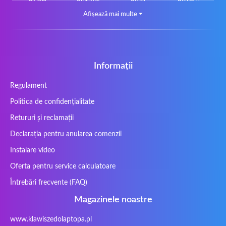
Alcatel
Alfanote
Amax
Amitech
Afișează mai multe
⏷
AOpen
Archos
Aristo
Arteck
Averatec
Bacoc
Belinea
Belkin
Benq
Bluedisk
Bluestork
Bullmann
Callifornia Acces
Chembook
Cherry
Chiligreen
Informații
CLASSMATE
Clevo
Compal
Corsair
Regulament
Cybercom
Cybersystem
Diablo
DIGMA
Politica de confidențialitate
DTK Maxforce
dukaBOX
ECS
eMachines
Ergo
Essentiel
Fosa
Founder
Retururi și reclamații
Fusion Aspect
Gateway
Gembird
Gericom
Declarația pentru anularea comenzii
Getac
Gigabyte
Haier
Hama
Instalare video
Hykker
Hyperdata
HyperX
Inne / other /
Oferta pentru service calculatoare
andere
Întrebări frecvente (FAQ)
Inphic
Iradium
Iridium Mesh
Issam
Pegasus
Magazinele noastre
iWantit
Kapok
Kenitec
Kensington
www.klawiszedolaptopa.pl
Kids Keyboard
KuGi
Kurio
Labtec