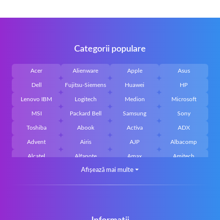
Categorii populare
Acer
Alienware
Apple
Asus
Dell
Fujitsu-Siemens
Huawei
HP
Lenovo IBM
Logitech
Medion
Microsoft
MSI
Packard Bell
Samsung
Sony
Toshiba
Abook
Activa
ADX
Advent
Airis
AJP
Albacomp
Alcatel
Alfanote
Amax
Amitech
Afișează mai multe
⏷
AOpen
Archos
Aristo
Arteck
Averatec
Bacoc
Belinea
Belkin
Benq
Bluedisk
Bluestork
Bullmann
Callifornia Acces
Chembook
Cherry
Chiligreen