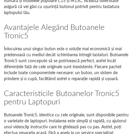
numără și modelele populare C15 și M15C. Această diversitate
asigură că vei găsi cu ușurință butonul potrivit pentru tastatura
laptopului tău.
Avantajele Alegând Butoanele
Tronic5
Înlocuirea unui singur buton este o soluție mai economică și mai
prietenoasă cu mediul decât schimbarea întregii tastaturi. Butoanele
Tronic5 sunt concepute să se potrivească perfect, astfel încât
diferențele față de cele originale sunt inexistente. Fiecare pachet
include toate componentele necesare: un buton, un sistem de
prindere și o cupă, facilitând astfel o reparație rapidă și ușoară.
Caracteristicile Butoanelor Tronic5
pentru Laptopuri
Butoanele Tronic5, identice cu cele originale, sunt disponibile pentru
o varietate de laptopuri. Instalarea este simplă și rapidă, cu ajutorul
unui videoclip instructiv care te ghidează pas cu pas. Astfel, poți
efectua reparația acasă, fără a apela la un service specializat.