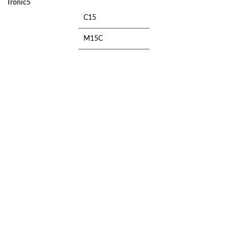
Tronic5
C15
M15C