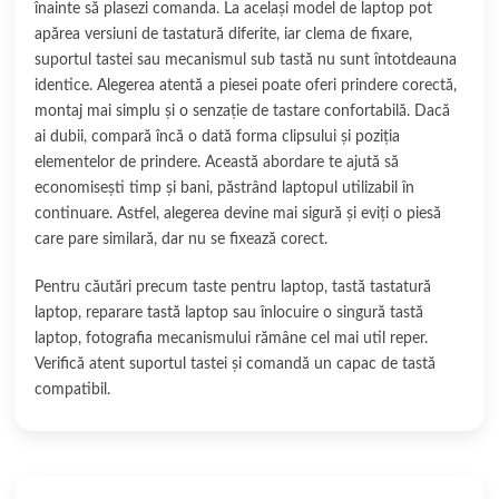
înainte să plasezi comanda. La același model de laptop pot
apărea versiuni de tastatură diferite, iar clema de fixare,
suportul tastei sau mecanismul sub tastă nu sunt întotdeauna
identice. Alegerea atentă a piesei poate oferi prindere corectă,
montaj mai simplu și o senzație de tastare confortabilă. Dacă
ai dubii, compară încă o dată forma clipsului și poziția
elementelor de prindere. Această abordare te ajută să
economisești timp și bani, păstrând laptopul utilizabil în
continuare. Astfel, alegerea devine mai sigură și eviți o piesă
care pare similară, dar nu se fixează corect.
Pentru căutări precum taste pentru laptop, tastă tastatură
laptop, reparare tastă laptop sau înlocuire o singură tastă
laptop, fotografia mecanismului rămâne cel mai util reper.
Verifică atent suportul tastei și comandă un capac de tastă
compatibil.