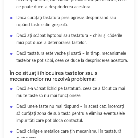
necorespunzător, exercitând presiune asupra tastelor, ceea
ce poate duce la desprinderea acestora.
Dacă curățați tastatura prea agresiv, desprinzând sau
rupând tastele din greșeală.
Dacă ați scăpat laptopul sau tastatura – chiar și căderile
mici pot duce la deteriorarea tastelor.
Dacă tastatura este veche și uzată – în timp, mecanismele
tastelor se pot slăbi, ceea ce duce la desprinderea acestora.
În ce situații înlocuirea tastelor sau a
mecanismelor nu rezolvă problema:
Dacă s-a vărsat lichid pe tastatură, ceea ce a făcut ca mai
multe taste să nu mai funcționeze.
Dacă unele taste nu mai răspund – în acest caz, încercați
să curățați zona de sub tastă pentru a elimina eventualele
impurități care pot bloca contactul.
Dacă cârligele metalice care țin mecanismul în tastatură