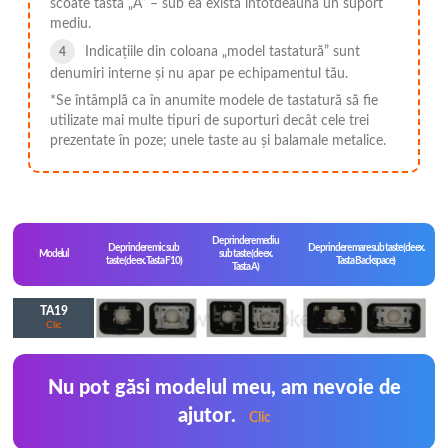
scoate tasta „A” – sub ea există întotdeauna un suport
mediu.
Indicațiile din coloana „model tastatură” sunt
denumiri interne și nu apar pe echipamentul tău.
*Se întâmplă ca în anumite modele de tastatură să fie
utilizate mai multe tipuri de suporturi decât cele trei
prezentate în poze; unele taste au și balamale metalice.
De prindere mediu
De prindere mic sub
De prindere mare sub taste (de ex.
Modelul
sub taste (de ex.
taste (de ex. Tasta F10)
Tasta Backspace)
Tasta A)
TA19
Clic
Nu pot găsi modelul meu, am nevoie de
ajutor.
Clic