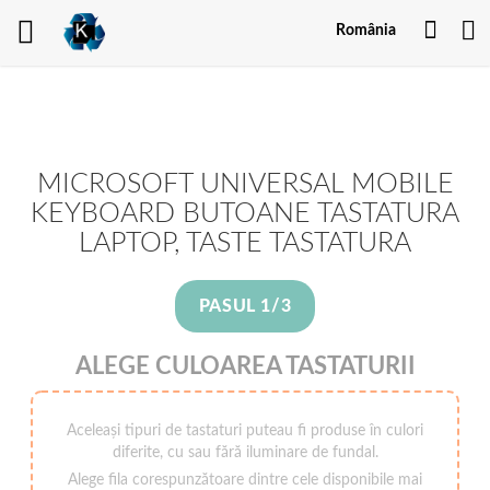
Contu
România
meu
MICROSOFT UNIVERSAL MOBILE
KEYBOARD BUTOANE TASTATURA
LAPTOP, TASTE TASTATURA
PASUL 1/3
ALEGE CULOAREA TASTATURII
Aceleași tipuri de tastaturi puteau fi produse în culori
diferite, cu sau fără iluminare de fundal.
Alege fila corespunzătoare dintre cele disponibile mai