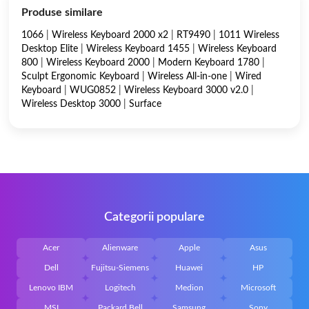
Produse similare
1066
|
Wireless Keyboard 2000 x2
|
RT9490
|
1011 Wireless
Desktop Elite
|
Wireless Keyboard 1455
|
Wireless Keyboard
800
|
Wireless Keyboard 2000
|
Modern Keyboard 1780
|
Sculpt Ergonomic Keyboard
|
Wireless All-in-one
|
Wired
Keyboard
|
WUG0852
|
Wireless Keyboard 3000 v2.0
|
Wireless Desktop 3000
|
Surface
Categorii populare
Acer
Alienware
Apple
Asus
Dell
Fujitsu-Siemens
Huawei
HP
Lenovo IBM
Logitech
Medion
Microsoft
MSI
Packard Bell
Samsung
Sony