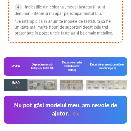
Indicațiile din coloana „model tastatură” sunt
denumiri interne și nu apar pe echipamentul tău.
*Se întâmplă ca în anumite modele de tastatură să fie
utilizate mai multe tipuri de suporturi decât cele trei
prezentate în poze; unele taste au și balamale metalice.
De prindere mediu
De prindere mic sub
De prindere mare sub taste (de ex.
Modelul
sub taste (de ex.
taste (de ex. Tasta F10)
Tasta Backspace)
Tasta A)
IN60
Clic
Nu pot găsi modelul meu, am nevoie de
ajutor.
Clic