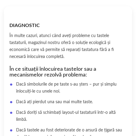
DIAGNOSTIC
În multe cazuri, atunci când aveți probleme cu tastele
tastaturii, magazinul nostru oferă o soluție ecologică și
economică care vă permite să reparați tastatura fără a fi
necesară înlocuirea completă.
În ce situații înlocuirea tastelor sau a
mecanismelor rezolvă problema:
Dacă simbolurile de pe taste s-au șters – pur și simplu
înlocuiți-le cu unele noi.
Dacă ați pierdut una sau mai multe taste.
Dacă doriți să schimbați layout-ul tastaturii într-o altă
limbă.
Dacă tastele au fost deteriorate de o arsură de țigară sau