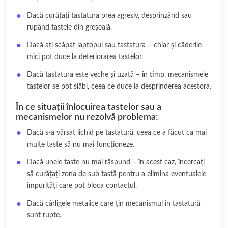
Dacă curățați tastatura prea agresiv, desprinzând sau
rupând tastele din greșeală.
Dacă ați scăpat laptopul sau tastatura – chiar și căderile
mici pot duce la deteriorarea tastelor.
Dacă tastatura este veche și uzată – în timp, mecanismele
tastelor se pot slăbi, ceea ce duce la desprinderea acestora.
În ce situații înlocuirea tastelor sau a
mecanismelor nu rezolvă problema:
Dacă s-a vărsat lichid pe tastatură, ceea ce a făcut ca mai
multe taste să nu mai funcționeze.
Dacă unele taste nu mai răspund – în acest caz, încercați
să curățați zona de sub tastă pentru a elimina eventualele
impurități care pot bloca contactul.
Dacă cârligele metalice care țin mecanismul în tastatură
sunt rupte.