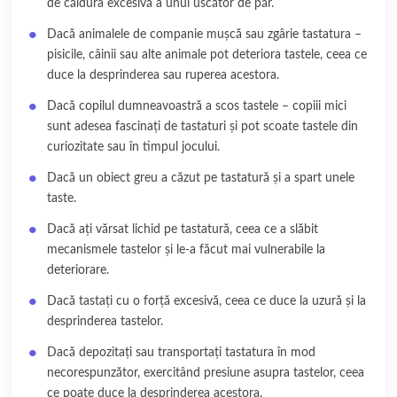
de căldura excesivă a unui uscător de păr.
Dacă animalele de companie mușcă sau zgârie tastatura –
pisicile, câinii sau alte animale pot deteriora tastele, ceea ce
duce la desprinderea sau ruperea acestora.
Dacă copilul dumneavoastră a scos tastele – copiii mici
sunt adesea fascinați de tastaturi și pot scoate tastele din
curiozitate sau în timpul jocului.
Dacă un obiect greu a căzut pe tastatură și a spart unele
taste.
Dacă ați vărsat lichid pe tastatură, ceea ce a slăbit
mecanismele tastelor și le-a făcut mai vulnerabile la
deteriorare.
Dacă tastați cu o forță excesivă, ceea ce duce la uzură și la
desprinderea tastelor.
Dacă depozitați sau transportați tastatura în mod
necorespunzător, exercitând presiune asupra tastelor, ceea
ce poate duce la desprinderea acestora.