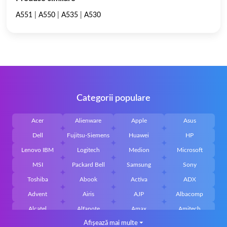
A551
|
A550
|
A535
|
A530
Categorii populare
Acer
Alienware
Apple
Asus
Dell
Fujitsu-Siemens
Huawei
HP
Lenovo IBM
Logitech
Medion
Microsoft
MSI
Packard Bell
Samsung
Sony
Toshiba
Abook
Activa
ADX
Advent
Airis
AJP
Albacomp
Alcatel
Alfanote
Amax
Amitech
Afișează mai multe
⏷
AOpen
Archos
Aristo
Arteck