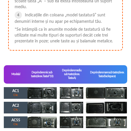
scoate tasta „A” – sub ea există întotdeauna un suport
mediu.
Indicațiile din coloana „model tastatură” sunt
denumiri interne și nu apar pe echipamentul tău.
*Se întâmplă ca în anumite modele de tastatură să fie
utilizate mai multe tipuri de suporturi decât cele trei
prezentate în poze; unele taste au și balamale metalice.
De prindere mediu
De prindere mic sub
De prindere mare sub taste (de ex.
Modelul
sub taste (de ex.
taste (de ex. Tasta F10)
Tasta Backspace)
Tasta A)
AC1
Clic
AC2
Clic
AC55
Clic