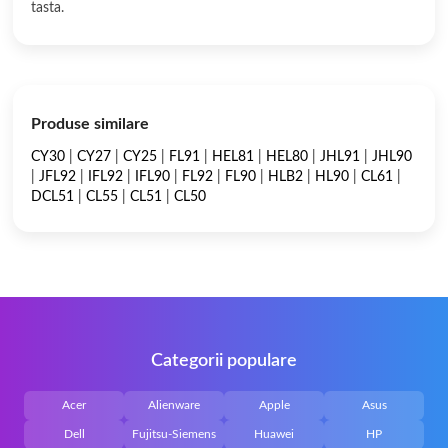
tasta.
Produse similare
CY30
|
CY27
|
CY25
|
FL91
|
HEL81
|
HEL80
|
JHL91
|
JHL90
|
JFL92
|
IFL92
|
IFL90
|
FL92
|
FL90
|
HLB2
|
HL90
|
CL61
|
DCL51
|
CL55
|
CL51
|
CL50
Categorii populare
Acer
Alienware
Apple
Asus
Dell
Fujitsu-Siemens
Huawei
HP