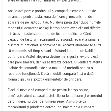
stare utilizabilă fără schimbarea întregii tastaturi.
Analizează pozele produsului și compară clemele sub taste,
balamaua pentru tastă, zona de fixare și mecanismul de
apăsare de pe laptopul tău. Nu alege piesa doar după numele
modelului, deoarece același laptop poate avea clipsuri diferite,
alt lăcaș al tastei sau puncte de fixare modificate. Când
capacul de tastă și mecanismul corespund, reparația rămâne
discretă, funcțională și convenabilă. Această abordare te ajută
să economisești timp și bani, păstrând laptopul utilizabil în
continuare. Astfel, alegerea devine mai sigură și eviți o piesă
care pare similară, dar nu se fixează corect. O verificare atentă
înainte de comandă este cea mai bună metodă pentru o
reparație funcțională. Dacă ai dubii, compară încă o dată
forma clipsului și poziția elementelor de prindere.
Dacă ai nevoie să cumperi taste pentru laptop online,
urmărește atent capacul tastei, clipsurile de fixare și elementul
de prindere, nu doar denumirea seriei. Asigură-te că
mecanismul și prinderea corespund înainte de a cumpăra