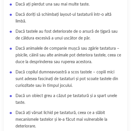
Dacă ați pierdut una sau mai multe taste.
Dacă doriți să schimbați layout-ul tastaturii într-o altă
limbă.
Dacă tastele au fost deteriorate de o arsură de țigară sau
de căldura excesivă a unui uscător de păr.
Dacă animalele de companie mușcă sau zgârie tastatura –
pisicile, câinii sau alte animale pot deteriora tastele, ceea ce
duce la desprinderea sau ruperea acestora.
Dacă copilul dumneavoastră a scos tastele – copiii mici
sunt adesea fascinați de tastaturi și pot scoate tastele din
curiozitate sau în timpul jocului.
Dacă un obiect greu a căzut pe tastatură și a spart unele
taste.
Dacă ați vărsat lichid pe tastatură, ceea ce a slăbit
mecanismele tastelor și le-a făcut mai vulnerabile la
deteriorare.