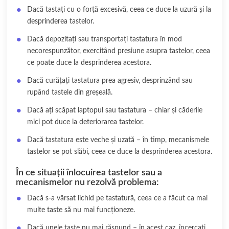
Dacă tastați cu o forță excesivă, ceea ce duce la uzură și la
desprinderea tastelor.
Dacă depozitați sau transportați tastatura în mod
necorespunzător, exercitând presiune asupra tastelor, ceea
ce poate duce la desprinderea acestora.
Dacă curățați tastatura prea agresiv, desprinzând sau
rupând tastele din greșeală.
Dacă ați scăpat laptopul sau tastatura – chiar și căderile
mici pot duce la deteriorarea tastelor.
Dacă tastatura este veche și uzată – în timp, mecanismele
tastelor se pot slăbi, ceea ce duce la desprinderea acestora.
În ce situații înlocuirea tastelor sau a
mecanismelor nu rezolvă problema:
Dacă s-a vărsat lichid pe tastatură, ceea ce a făcut ca mai
multe taste să nu mai funcționeze.
Dacă unele taste nu mai răspund – în acest caz, încercați