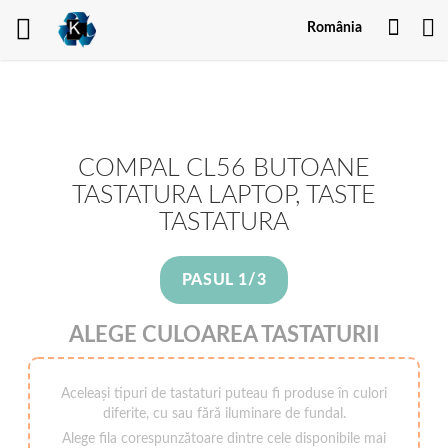
Contu
România
meu
COMPAL CL56 BUTOANE
TASTATURA LAPTOP, TASTE
TASTATURA
PASUL 1/3
ALEGE CULOAREA TASTATURII
Aceleași tipuri de tastaturi puteau fi produse în culori
diferite, cu sau fără iluminare de fundal.
Alege fila corespunzătoare dintre cele disponibile mai