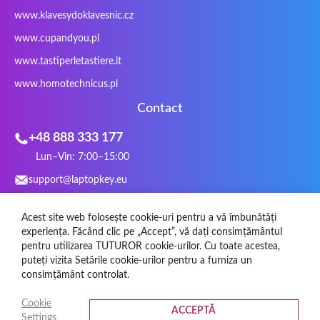
www.klavesydoklavesnic.cz
Trust
Twinhead
Uniwill
VAVA
VIA
Vortex
Wistron
Wortmann
www.cupandyou.pl
Xceed
Xenic
Xeron
Xiaomi
www.tastiperletastiere.it
Zoostorm
Zowie
www.homotechnicus.pl
Contact
+48 888 333 177
Lun–Vin: 7:00–15:00
support@laptopkey.eu
WhatsApp
Acest site web folosește cookie-uri pentru a vă îmbunătăți
Rețele sociale
experiența. Făcând clic pe „Accept”, vă dați consimțământul
pentru utilizarea TUTUROR cookie-urilor. Cu toate acestea,
puteți vizita Setările cookie-urilor pentru a furniza un
consimțământ controlat.
Cookie
ACCEPTĂ
Settings